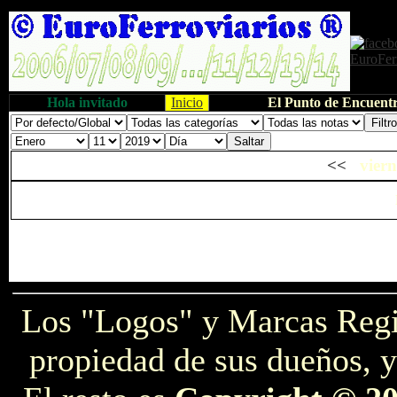
Hola invitado
Inicio
El Punto de Encuentr
<<
viern
Los "Logos" y Marcas Reg
propiedad de sus dueños, y