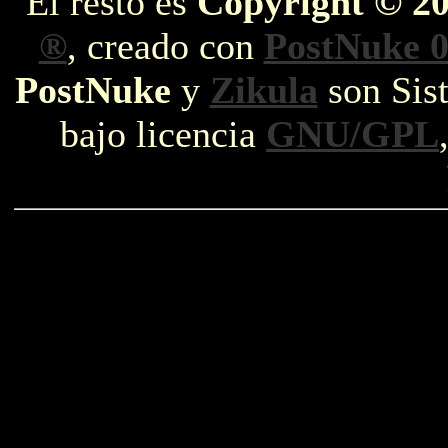
El resto es
Copyright © 2
®
, creado con
PostNuke 0
PostNuke
y
Zikula
son Sist
bajo licencia
GNU/GPL