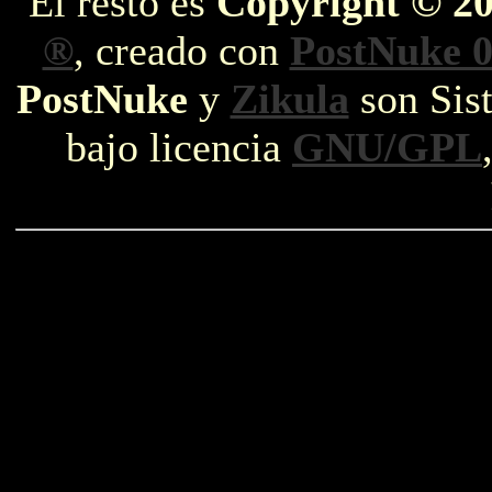
El resto es
Copyright © 2
®
, creado con
PostNuke 0
PostNuke
y
Zikula
son Sist
bajo licencia
GNU/GPL