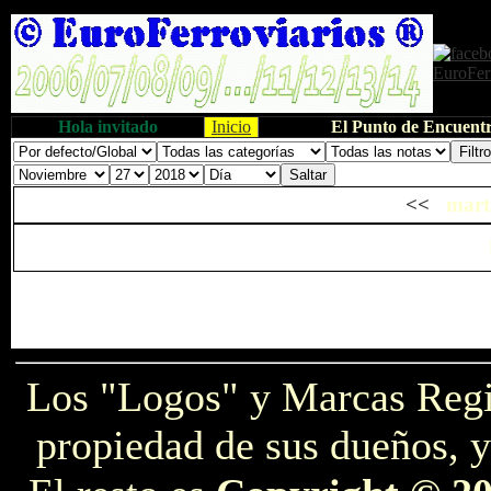
Hola invitado
Inicio
El Punto de Encuentr
<<
mart
Los "Logos" y Marcas Reg
propiedad de sus dueños, y