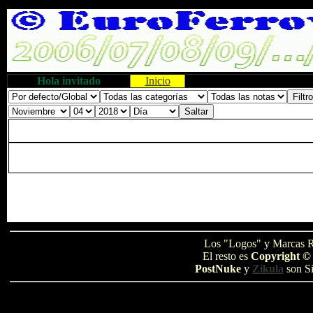
Hola invitado
Inicio
Los "Logos" y Marcas R
El resto es
Copyright ©
PostNuke
y
Zikula
son Si