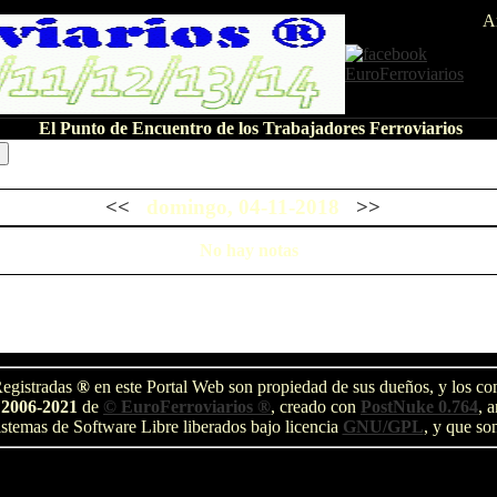
A
El Punto de Encuentro de los Trabajadores Ferroviarios
<<
domingo, 04-11-2018
>>
No hay notas
egistradas
®
en este Portal Web son propiedad de sus dueños, y los com
 2006-2021
de
© EuroFerroviarios ®
, creado con
PostNuke 0.764
, 
stemas de Software Libre liberados bajo licencia
GNU/GPL
, y que so