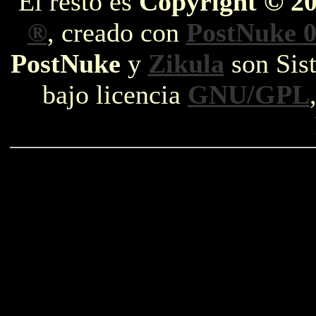
El resto es
Copyright © 2
®
, creado con
PostNuke 0
PostNuke
y
Zikula
son Sist
bajo licencia
GNU/GPL