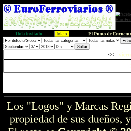
Hola invitado
Inicio
El Punto de Encuentr
<<
viern
Los "Logos" y Marcas Reg
propiedad de sus dueños, y