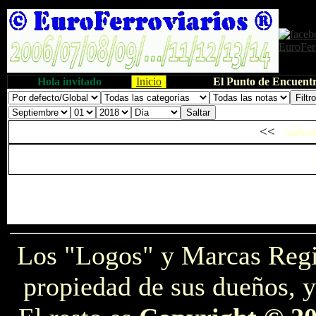
Hola invitado
Inicio
El Punto de Encuentr
<<
sábad
Los "Logos" y Marcas Reg
propiedad de sus dueños, y