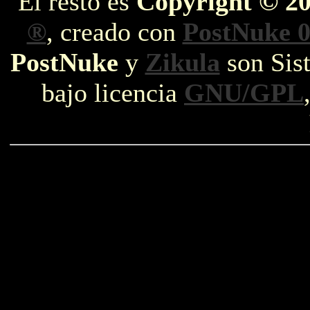
El resto es
Copyright © 2
®
, creado con
PostNuke 0
PostNuke
y
Zikula
son Sist
bajo licencia
GNU/GPL