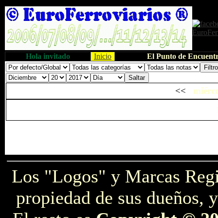
Hola invitado
Inicio
El Punto de Encuentr
<<
miérco
Los "Logos" y Marcas Reg
propiedad de sus dueños, y