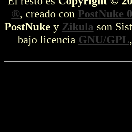
El resto es
Copyright © 2
®
, creado con
PostNuke 0
PostNuke
y
Zikula
son Sist
bajo licencia
GNU/GPL