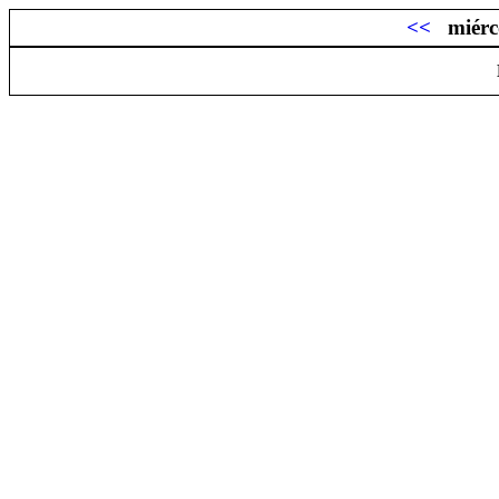
<<
miérc