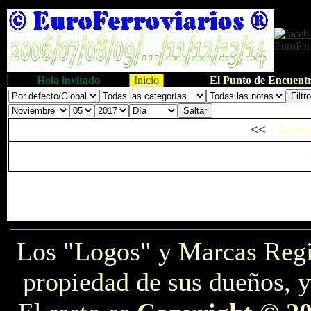
Hola invitado
Inicio
El Punto de Encuentr
<<
domin
Los "Logos" y Marcas Reg
propiedad de sus dueños, y