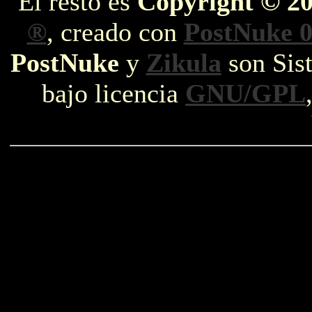
El resto es
Copyright © 2
®
, creado con
PostNuke 0
PostNuke
y
Zikula
son Sist
bajo licencia
GNU/GPL