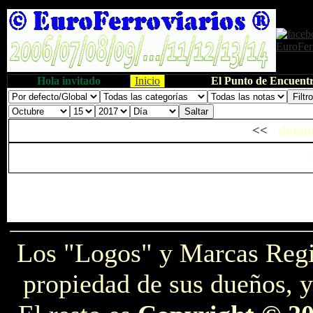
Hola invitado
Inicio
El Punto de Encuentr
<<
domin
Los "Logos" y Marcas Reg
propiedad de sus dueños, y