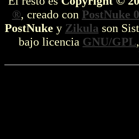
El resto es
Copyright © 2
®
, creado con
PostNuke 0
PostNuke
y
Zikula
son Sist
bajo licencia
GNU/GPL