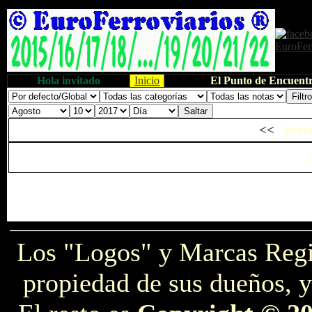
Hola invitado
Inicio
El Punto de Encuentr
<<
juev
Los "Logos" y Marcas Reg
propiedad de sus dueños, y