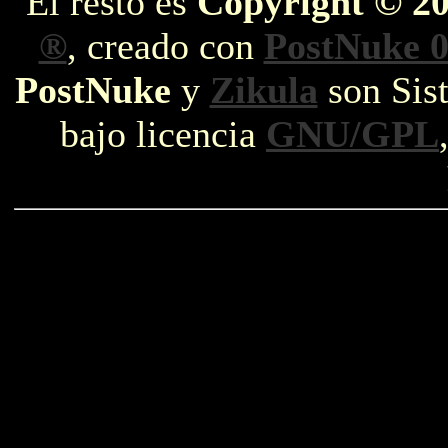
El resto es
Copyright © 2
®
, creado con
PostNuke 0
PostNuke
y
Zikula
son Sist
bajo licencia
GNU/GPL