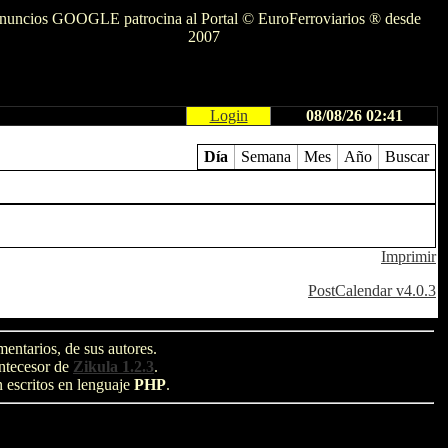
nuncios GOOGLE patrocina al Portal © EuroFerroviarios ® desde
2007
Login
08/08/26 02:41
Día
Semana
Mes
Año
Buscar
Imprimir
PostCalendar v4.0.3
entarios, de sus autores.
antecesor de
Zikula 1.2.3
.
n escritos en lenguaje
PHP
.