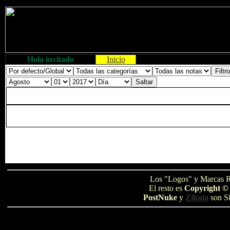
Hola invitado
Inicio
Los "Logos" y Marcas R
El resto es
Copyright ©
PostNuke
y
Zikula
son Si