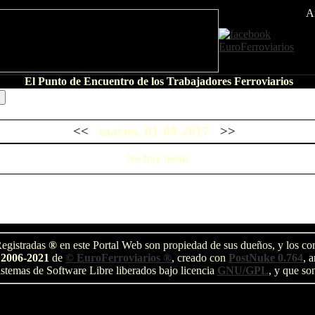
A
El Punto de Encuentro de los Trabajadores Ferroviarios
<<
martes, 01-08-2017
>>
No hay notas
egistradas
®
en este Portal Web son propiedad de sus dueños, y los com
 2006-2021
de
© EuroFerroviarios ®
, creado con
PostNuke 0.764
, 
stemas de Software Libre liberados bajo licencia
GNU/GPL
, y que so