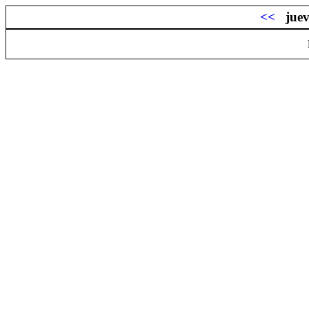
<<
juev