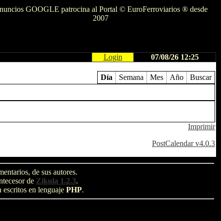
nuncios GOOGLE patrocina al Portal © EuroFerroviarios ® desde
2007
Login
07/08/26 12:25
Día
Semana
Mes
Año
Buscar
Imprimir
PostCalendar v4.0.3
entarios, de sus autores.
antecesor de
Zikula 1.2.3
.
n escritos en lenguaje
PHP
.