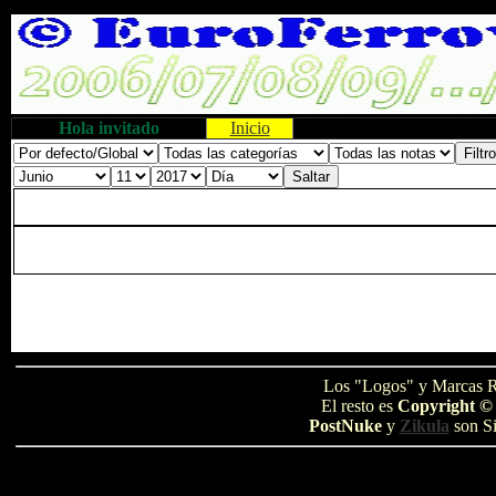
Hola invitado
Inicio
Los "Logos" y Marcas R
El resto es
Copyright ©
PostNuke
y
Zikula
son Si