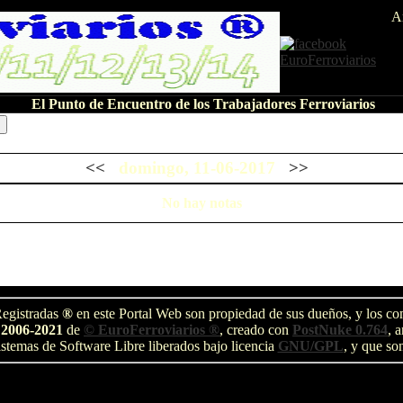
A
El Punto de Encuentro de los Trabajadores Ferroviarios
<<
domingo, 11-06-2017
>>
No hay notas
egistradas
®
en este Portal Web son propiedad de sus dueños, y los com
 2006-2021
de
© EuroFerroviarios ®
, creado con
PostNuke 0.764
, 
stemas de Software Libre liberados bajo licencia
GNU/GPL
, y que so