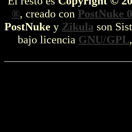
El resto es
Copyright © 2
®
, creado con
PostNuke 0
PostNuke
y
Zikula
son Sist
bajo licencia
GNU/GPL