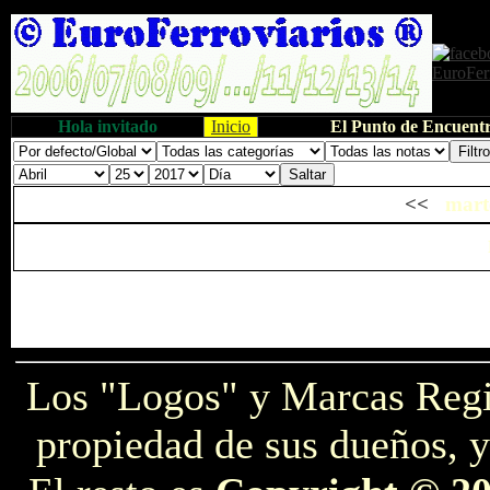
Hola invitado
Inicio
El Punto de Encuentr
<<
marte
Los "Logos" y Marcas Reg
propiedad de sus dueños, y