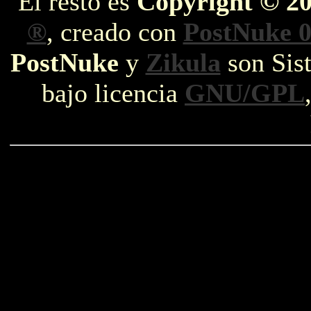
El resto es
Copyright © 2
®
, creado con
PostNuke 0
PostNuke
y
Zikula
son Sist
bajo licencia
GNU/GPL