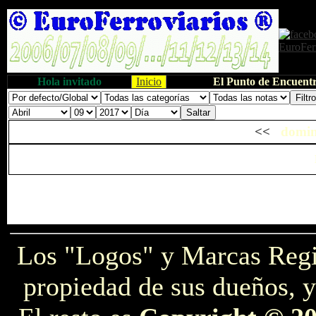
Hola invitado
Inicio
El Punto de Encuentr
<<
domin
Los "Logos" y Marcas Reg
propiedad de sus dueños, y