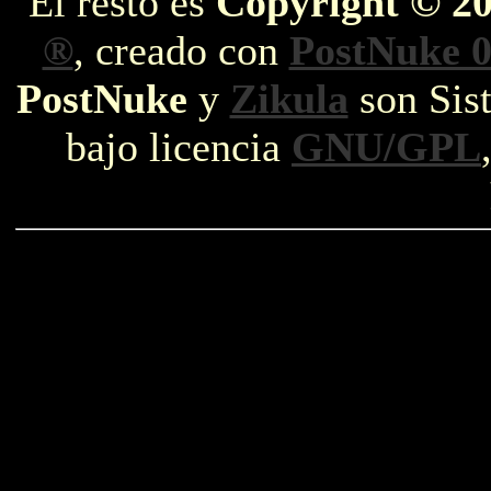
El resto es
Copyright © 2
®
, creado con
PostNuke 0
PostNuke
y
Zikula
son Sist
bajo licencia
GNU/GPL