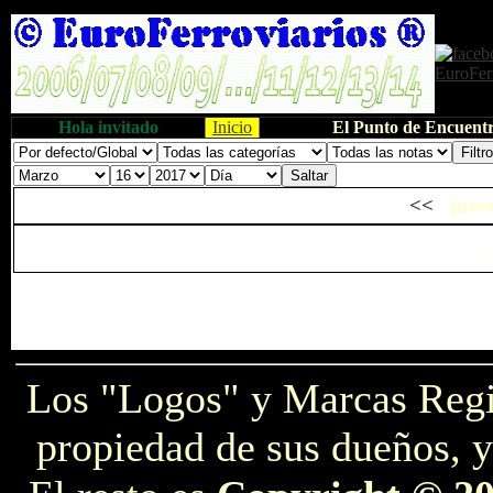
Hola invitado
Inicio
El Punto de Encuentr
<<
juev
Los "Logos" y Marcas Reg
propiedad de sus dueños, y