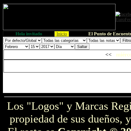
Hola invitado
Inicio
El Punto de Encuentr
<<
miérco
Los "Logos" y Marcas Reg
propiedad de sus dueños, y