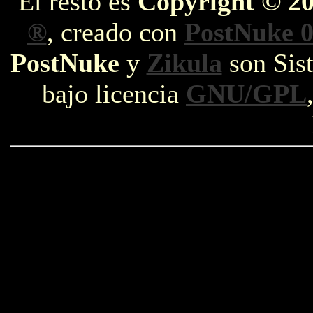
El resto es
Copyright © 2
®
, creado con
PostNuke 0
PostNuke
y
Zikula
son Sist
bajo licencia
GNU/GPL