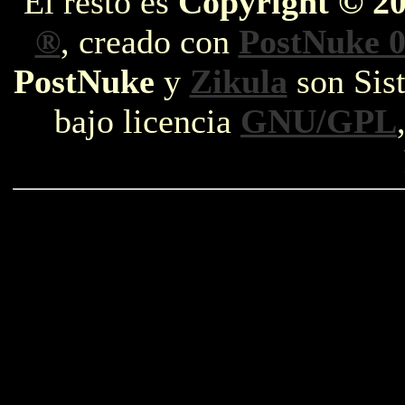
El resto es
Copyright © 2
®
, creado con
PostNuke 0
PostNuke
y
Zikula
son Sist
bajo licencia
GNU/GPL