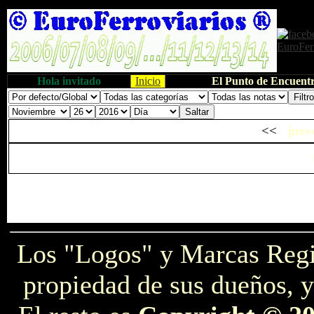
Hola invitado
Inicio
El Punto de Encuentr
<<
juev
Los "Logos" y Marcas Reg
propiedad de sus dueños, y