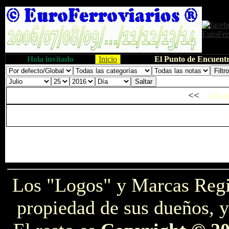
Hola invitado
Inicio
El Punto de Encuentr
<<
sábad
Los "Logos" y Marcas Reg
propiedad de sus dueños, y