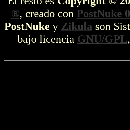
El resto es
Copyright © 2
®
, creado con
PostNuke 0
PostNuke
y
Zikula
son Sist
bajo licencia
GNU/GPL