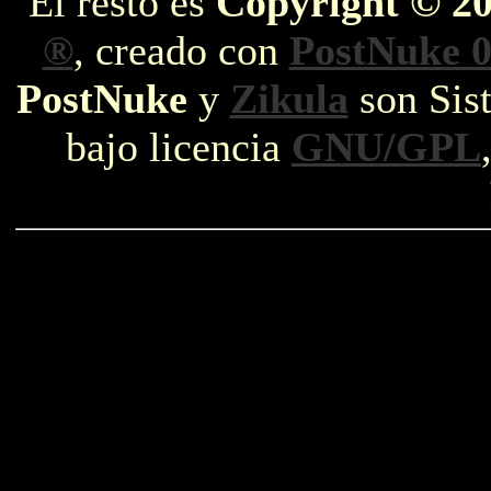
El resto es
Copyright © 2
®
, creado con
PostNuke 0
PostNuke
y
Zikula
son Sist
bajo licencia
GNU/GPL