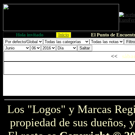
Hola invitado
Inicio
El Punto de Encuentr
<<
sábad
Los "Logos" y Marcas Reg
propiedad de sus dueños, y