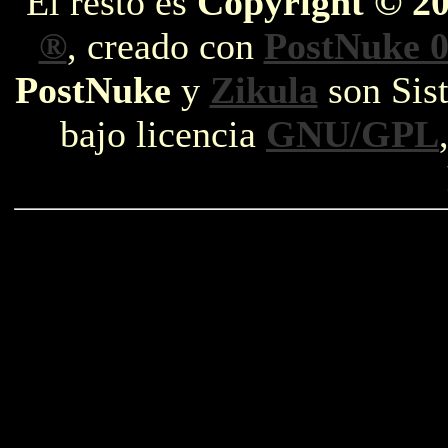
El resto es
Copyright © 2
®
, creado con
PostNuke 0
PostNuke
y
Zikula
son Sist
bajo licencia
GNU/GPL