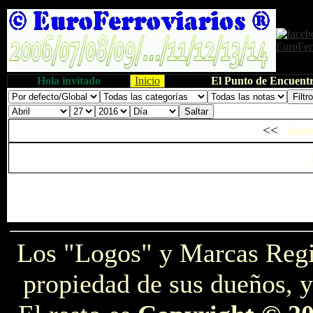
Hola invitado
Inicio
El Punto de Encuentr
<<
lune
Los "Logos" y Marcas Reg
propiedad de sus dueños, y