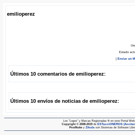
emilioperez
Usu
Estado act
[
Enviar un M
Últimos 10 comentarios de emilioperez:
Últimos 10 envíos de noticias de emilioperez:
Los "Logos" y Marcas Registradas
®
en este Portal Web 
ESTacciONEROS (Accitano
Copyright © 2008-2019
de
Zikula
PostNuke
y
son Sistemas de Software Libre 