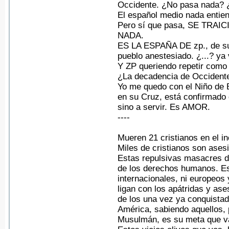
Occidente. ¿No pasa nada? ¿
El español medio nada entie
Pero sí que pasa, SE TR
NADA.
ES LA ESPAÑA DE zp., de su J
pueblo anestesiado. ¿...? ya
Y ZP queriendo repetir como 
¿La decadencia de Occident
Yo me quedo con el Niño de B
en su Cruz, está confirmado 
sino a servir. Es AMOR.
----
Mueren 21 cristianos en el in
Miles de cristianos son ases
Estas repulsivas masacres de
de los derechos humanos. Es
internacionales, ni europeo
ligan con los apátridas y ase
de los una vez ya conquistad
América, sabiendo aquellos, 
Musulmán, es su meta que v