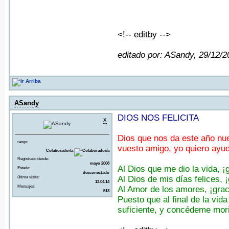
<!-- editby -->
editado por: ASandy, 29/12/
ASandy
DIOS NOS FELICITA
x
Dios que nos da este año nu
rango:
vuesto amigo, yo quiero ayud
Colaborador/a
Registrado desde:
mayo 2008
Al Dios que me dio la vida, ¡
Estado:
desconectado
Al Dios de mis días felices, ¡
última visita:
13.04.14
Mensajes:
Al Amor de los amores, ¡grac
513
Puesto que al final de la v
suficiente, y concédeme mori