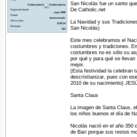
San Nicolás fue un santo que 
Colaborador/a
De Catholic.net
Registrado desde:
mayo 2008
Estado:
desconectado
La Navidad y sus Tradiciones
última visita:
13.04.14
Mensajes:
San Nicolás)
513
Este mes celebramos el Naci
costumbres y tradiciones. En
costumbres no es sólo su aspe
por qué y para qué se llevan 
mejor.
(Esta festividad la celebran
descristianizar, pues con es
2010 de su nacimiento) J
Santa Claus
La imagen de Santa Claus, el
los niños buenos el día de Na
Nicolás nació en el año 350 
de Bari porque sus restos mo