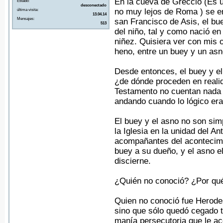
En la cueva de Greccio (Es u
Estado:
desconectado
no muy lejos de Roma ) se e
última visita:
13.04.14
Mensajes:
san Francisco de Asis, el bu
513
del niño, tal y como nació e
niñez. Quisiera ver con mis 
heno, entre un buey y un asn
Desde entonces, el buey y el
¿de dónde proceden en reali
Testamento no cuentan nada d
andando cuando lo lógico er
El buey y el asno no son sim
la Iglesia en la unidad del A
acompañantes del acontecimi
buey a su dueño, y el asno e
discierne.
¿Quién no conoció? ¿Por qué
Quien no conoció fue Herodes
sino que sólo quedó cegado 
manía persecutoria que le 