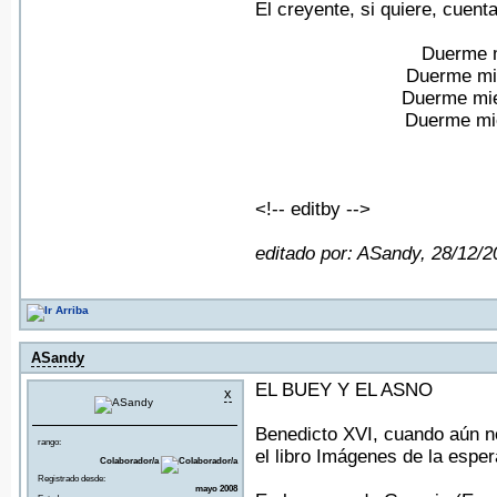
El creyente, si quiere, cuenta
Duerme m
Duerme mi 
Duerme mie
Duerme mie
<!-- editby -->
editado por: ASandy, 28/12/
ASandy
EL BUEY Y EL ASNO
x
Benedicto XVI, cuando aún no
rango:
el libro Imágenes de la espe
Colaborador/a
Registrado desde:
mayo 2008