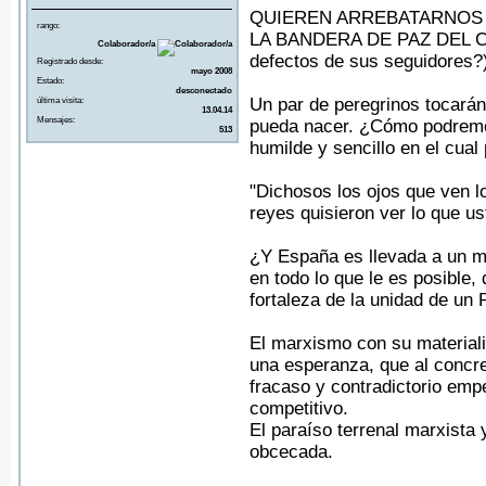
QUIEREN ARREBATARNOS E
rango:
LA BANDERA DE PAZ DEL CRU
Colaborador/a
defectos de sus seguidores?
Registrado desde:
mayo 2008
Estado:
desconectado
Un par de peregrinos tocarán
última visita:
13.04.14
Mensajes:
pueda nacer. ¿Cómo podremo
513
humilde y sencillo en el cu
"Dichosos los ojos que ven l
reyes quisieron ver lo que us
¿Y España es llevada a un m
en todo lo que le es posible
fortaleza de la unidad de un
El marxismo con su materiali
una esperanza, que al concre
fracaso y contradictorio em
competitivo.
El paraíso terrenal marxista
obcecada.