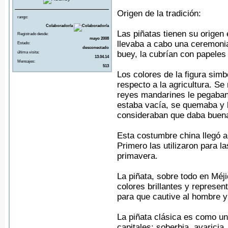
Origen de la tradición:
rango:
Colaborador/a
Las piñatas tienen su origen 
Registrado desde:
mayo 2008
llevaba a cabo una ceremonia
Estado:
desconectado
buey, la cubrían con papeles
última visita:
13.04.14
Mensajes:
513
Los colores de la figura simb
respecto a la agricultura. S
reyes mandarines le pegaban 
estaba vacía, se quemaba y l
consideraban que daba buena
Esta costumbre china llegó a 
Primero las utilizaron para l
primavera.
La piñata, sobre todo en Méj
colores brillantes y represen
para que cautive al hombre y
La piñata clásica es como un
capitales: soberbia, avaricia, 