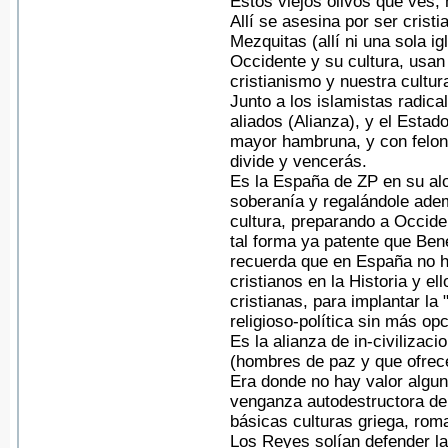
Estos viejos olivos que ves, 
Allí se asesina por ser cristi
Mezquitas (allí ni una sola i
Occidente y su cultura, usa
cristianismo y nuestra cultur
Junto a los islamistas radica
aliados (Alianza), y el Estad
mayor hambruna, y con feloní
divide y vencerás.
Es la España de ZP en su al
soberanía y regalándole adem
cultura, preparando a Occid
tal forma ya patente que Ben
recuerda que en España no ha
cristianos en la Historia y el
cristianas, para implantar la "
religioso-política sin más op
Es la alianza de in-civilizac
(hombres de paz y que ofrece
Era donde no hay valor alguno
venganza autodestructora de
básicas culturas griega, roma
Los Reyes solían defender la