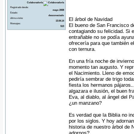
Colaborador/a
Registrado desde:
mayo 2008
Estado:
desconectado
El árbol de Navidad
última visita:
13.04.14
Mensajes:
El bueno de San Francisco d
513
contagiando su felicidad. Si 
entrañable no se podía ayuna
ofrecería para que también el
con ternura.
En una fría noche de invierno
momento tan augusto. Y repr
el Nacimiento. Lleno de emoci
pediría sembrar de trigo toda
fiesta los hermanos pájaros..
algazara e ilusión, el buen f
Eva, al diablo, al ángel del P
¿un manzano?
Es verdad que la Biblia no in
por los siglos. Y hoy adorna
historia de nuestro árbol de
adornos?