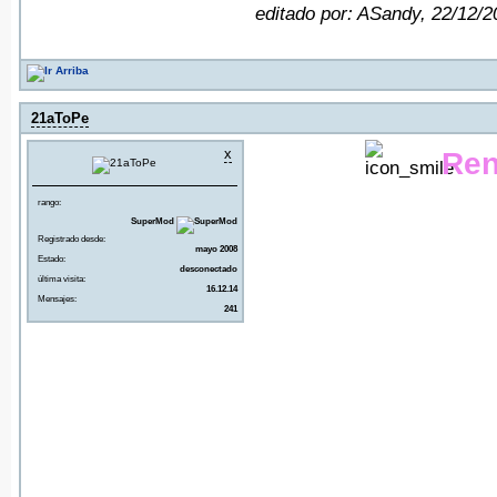
editado por: ASandy, 22/12/
21aToPe
x
Ren
rango:
SuperMod
Registrado desde:
mayo 2008
Estado:
desconectado
última visita:
16.12.14
Mensajes:
241