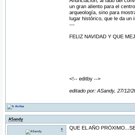
Anunciación, al lado del con
un gran aliento para el centr
arqueología, sino para mostra
lugar histórico, que le da un
---
FELIZ NAVIDAD Y QUE MEJ
<!-- editby -->
editado por: ASandy, 27/12/
ASandy
QUE EL AÑO PRÓXIMO...S
x