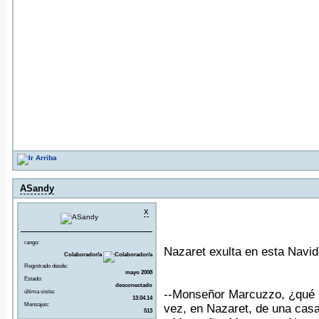
ASandy
x
rango:
Nazaret exulta en esta Navid
Colaborador/a
Registrado desde:
mayo 2008
Estado:
desconectado
--Monseñor Marcuzzo, ¿qué i
última visita:
13.04.14
Mensajes:
vez, en Nazaret, de una cas
513