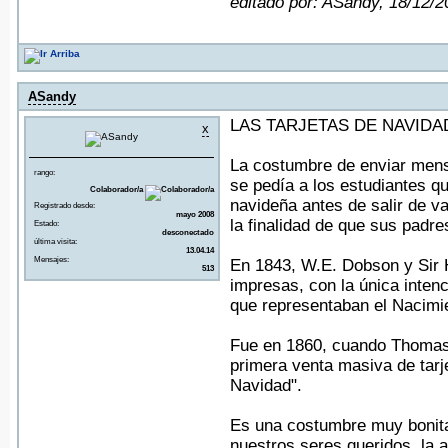
editado por: ASandy, 18/12/
ASandy
LAS TARJETAS DE NAVIDA
x
La costumbre de enviar mens
rango:
se pedía a los estudiantes q
Colaborador/a
navideña antes de salir de v
Registrado desde:
mayo 2008
la finalidad de que sus padr
Estado:
desconectado
última visita:
13.04.14
Mensajes:
En 1843, W.E. Dobson y Sir H
513
impresas, con la única intenc
que representaban el Nacimi
Fue en 1860, cuando Thomas 
primera venta masiva de tarj
Navidad".
Es una costumbre muy bonita
nuestros seres queridos, la 