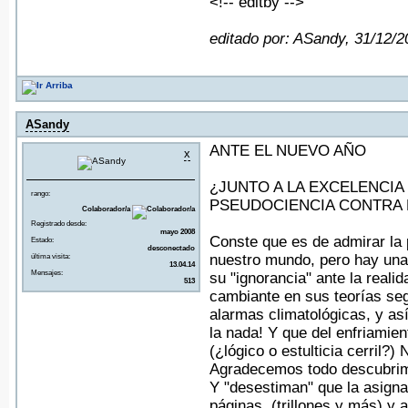
<!-- editby -->
editado por: ASandy, 31/12/
ASandy
ANTE EL NUEVO AÑO
x
¿JUNTO A LA EXCELENCIA D
rango:
PSEUDOCIENCIA CONTRA DIO
Colaborador/a
Registrado desde:
mayo 2008
Conste que es de admirar la 
Estado:
desconectado
nuestro mundo, pero hay una
última visita:
13.04.14
Mensajes:
su "ignorancia" ante la realid
513
cambiante en sus teorías seg
alarmas climatológicas, y as
la nada! Y que del enfriamien
(¿lógico o estulticia cerril
Agradecemos todo descubrimi
Y "desestiman" que la asigna
páginas, (trillones y más) y a