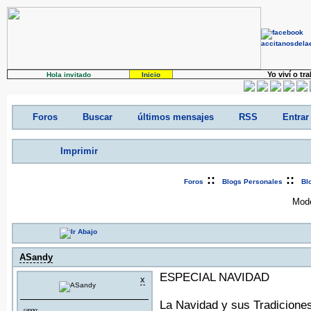
Yo viví o tr
Hola invitado
Inicio
Foros
Buscar
últimos mensajes
RSS
Entrar
Imprimir
::
::
Foros
Blogs Personales
Bl
Mode
ASandy
ESPECIAL NAVIDAD
x
La Navidad y sus Tradicione
rango: