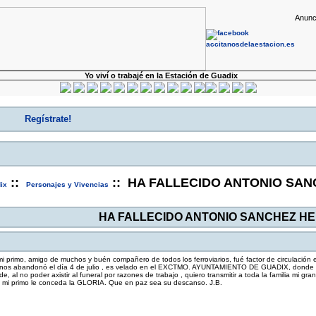
Anunc
Yo viví o trabajé en la Estación de Guadix
Regístrate!
::
::
HA FALLECIDO ANTONIO SA
ix
Personajes y Vivencias
HA FALLECIDO ANTONIO SANCHEZ H
primo, amigo de muchos y buén compañero de todos los ferroviarios, fué factor de circulación 
nos abandonó el día 4 de julio , es velado en el EXCTMO. AYUNTAMIENTO DE GUADIX, donde está i
rde, al no poder axistir al funeral por razones de trabajo , quiero transmitir a toda la familia mi 
a mi primo le conceda la GLORIA. Que en paz sea su descanso. J.B.