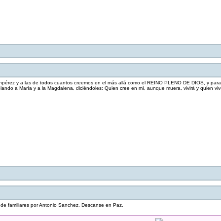
anpérez y a las de todos cuantos creemos en el más allá como el REINO PLENO DE DIOS, y para 
ando a María y a la Magdalena, diciéndoles: Quien cree en mí, aunque muera, vivirá y quien viv
 de familiares por Antonio Sanchez. Descanse en Paz.