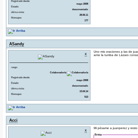
Registrado desde:
mayo 2008
Estado:
desconectado
última visita:
28.06.11
Mensajes:
177
ASandy
Uno mis oraciones a las de ju
x
ante la tumba de Lázaro consol
rango:
Colaborador/a
Registrado desde:
mayo 2008
Estado:
desconectado
última visita:
13.04.14
Mensajes:
513
Acci
Mi pésame a juanperez y resto
x
firma