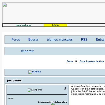
Hola invitado
Inicio
Foros
Buscar
últimos mensajes
RSS
Entrar
Imprimir
::
Foros
Estacioneros de Guad
juanpérez
Antonio Sanchez Hernandez, mi 
x
Guadix y un gran estacionero, 
julio a las 18:00 horas de la ta
estos tristes momentos y que 
rango:
Colaborador/a