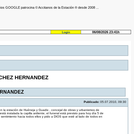
ios GOOGLE patrocina © Accitanos de la Estación ® desde 2008 ...
06/08/2026 23:41h
Login
NCHEZ HERNANDEZ
ERNANDEZ
Publicado:
05.07.2010, 09:30
en la estación de Huéneja y Guadix , concejal de obras y urbanismos de
nstalada la capilla ardiente, el funeral está previsto para hoy día 5 de
gran sentimiento hacia todos ellos y pido a DIOS que esté al lado de todos en