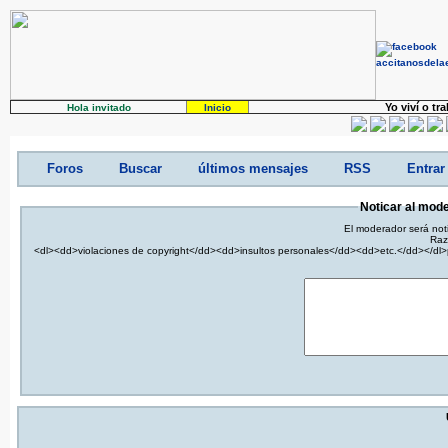
Yo viví o tr
Hola invitado
Inicio
Foros
Buscar
últimos mensajes
RSS
Entrar
Noticar al mod
El moderador será not
Raz
<dl><dd>violaciones de copyright</dd><dd>insultos personales</dd><dd>etc.</dd></dl>