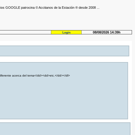
ios GOOGLE patrocina © Accitanos de la Estación ® desde 2008 ...
08/08/2026 14:39h
Login
iferente acerca del tema</dd><dd>etc.</dd></dl>