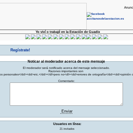
Anunc
Yo viví o trabajé en la Estación de Guadix
Regístrate!
Noticar al moderador acerca de este mensaje
El moderador será notificado acerca del mensaje seleccionado.
Razones importantes son
tos personales</dd><dd>etc.</dd></dl>pero no<dl><dd>errores de ortografía</dd><dd>opinión d
Comentario:
Enviar
Usuarios en línea:
21 invitados