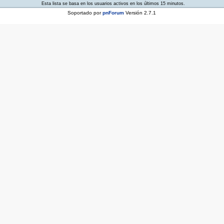
Esta lista se basa en los usuarios activos en los últimos 15 minutos.
Soportado por
pnForum
Versión 2.7.1