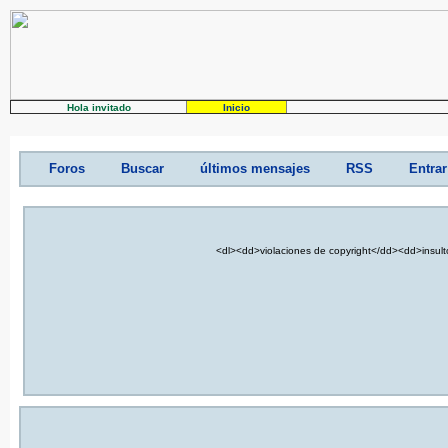
Hola invitado
Inicio
Foros
Buscar
últimos mensajes
RSS
Entrar
<dl><dd>violaciones de copyright</dd><dd>insul