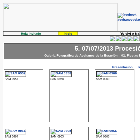
Yo viví o tr
Hola invitado
Inicio
5. 07/07/2013 Procesi
Galería Fotográfica de Accitanos de la Estación
::
02. Fiestas 
Presentación
SAM 0957
SAM 0958
SAM 0960
SAM 0964
SAM 0965
SAM 0966