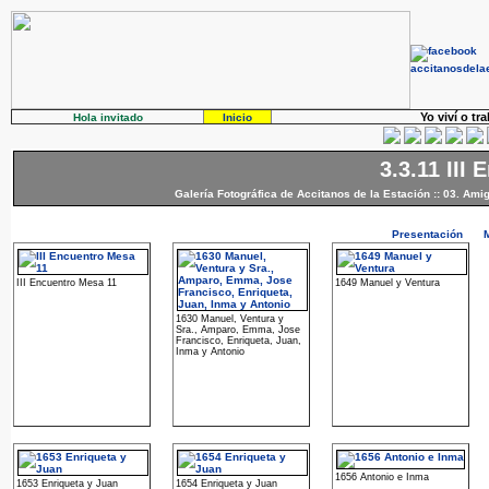
Yo viví o tr
Hola invitado
Inicio
3.3.11 III
Galería Fotográfica de Accitanos de la Estación
::
03. Ami
Presentación
III Encuentro Mesa 11
1649 Manuel y Ventura
1630 Manuel, Ventura y
Sra., Amparo, Emma, Jose
Francisco, Enriqueta, Juan,
Inma y Antonio
1656 Antonio e Inma
1653 Enriqueta y Juan
1654 Enriqueta y Juan