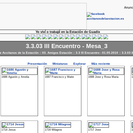
Anunc
Yo viví o trabajé en la Estación de Guadix
3.3.03 III Encuentro - Mesa_3
de Accitanos de la Estación
::
03. Amigos Estación
::
3.3 III Encuentro - 01.05.2010
::
3.3.03 
Presentación
Miniaturas
Explorar
Más reciente
1686 Agustin y Amelia
1687 Francisco y Maite
1688 Jose y Rosa Maria
1
1714 Jesus
1716 Milagros
1717 Jose
1