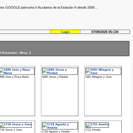
ios GOOGLE patrocina © Accitanos de la Estación ® desde 2008 ...
07/08/2026 05:13h
Login
III Encuentro - Mesa_3
689 Jose y Rosa Maria
1690 Jesus y Piedad
1691 Milagros y Jose
718 Jesus y Jose
1721 Amelia
1719 Agustin y Amelia