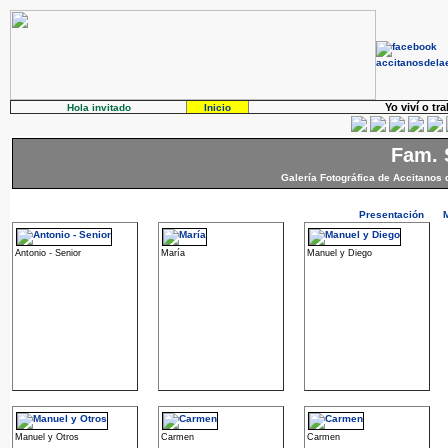
Yo viví o tr
Hola invitado
Inicio
Fam. 
Galería Fotográfica de Accitanos 
Presentación
Antonio - Senior
María
Manuel y Diego
Manuel y Otros
Carmen
Carmen