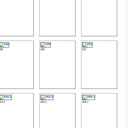
198
199
252
254.3
263.2
268.1