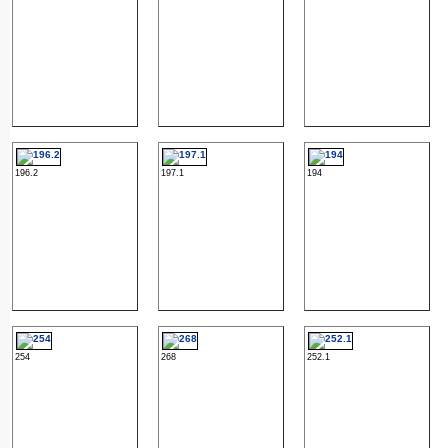
196.2
197.1
194
254
268
252.1