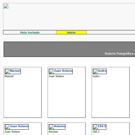
Hola invitado
Inicio
Galería Fotográfica 
Manuel
Juan Solano
Isidro
Juan Solano
Antonio
194.2