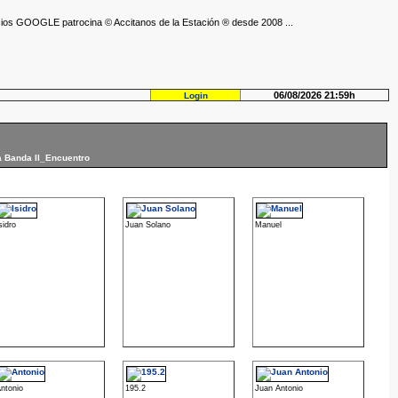
ios GOOGLE patrocina © Accitanos de la Estación ® desde 2008 ...
06/08/2026 21:59h
Login
a Banda II_Encuentro
sidro
Juan Solano
Manuel
ntonio
195.2
Juan Antonio