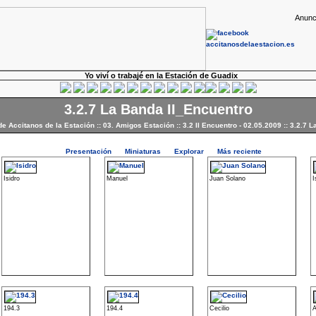
Anunc
Yo viví o trabajé en la Estación de Guadix
3.2.7 La Banda II_Encuentro
de Accitanos de la Estación
::
03. Amigos Estación
::
3.2 II Encuentro - 02.05.2009
::
3.2.7 L
Presentación
Miniaturas
Explorar
Más reciente
Isidro
Manuel
Juan Solano
I
194.3
194.4
Cecilio
A