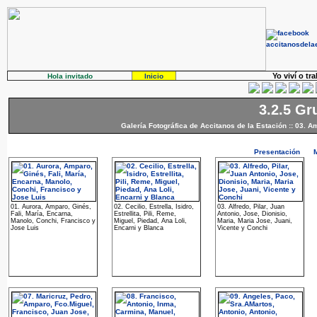
Yo viví o tr
Hola invitado
Inicio
3.2.5 Gr
Galería Fotográfica de Accitanos de la Estación
::
03. A
Presentación
01. Aurora, Amparo, Ginés,
02. Cecilio, Estrella, Isidro,
03. Alfredo, Pilar, Juan
Fali, María, Encarna,
Estrellita, Pili, Reme,
Antonio, Jose, Dionisio,
Manolo, Conchi, Francisco y
Miguel, Piedad, Ana Loli,
Maria, Maria Jose, Juani,
Jose Luis
Encarni y Blanca
Vicente y Conchi