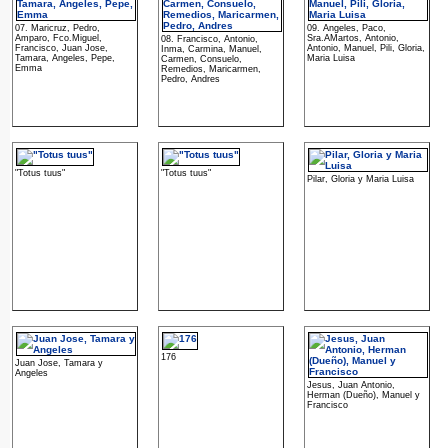
07. Maricruz, Pedro,
09. Angeles, Paco,
Amparo, Fco.Miguel,
Sra.AMartos, Antonio,
08. Francisco, Antonio,
Francisco, Juan Jose,
Antonio, Manuel, Pili, Gloria,
Inma, Carmina, Manuel,
Tamara, Angeles, Pepe,
Maria Luisa
Carmen, Consuelo,
Emma
Remedios, Maricarmen,
Pedro, Andres
"Totus tuus"
"Totus tuus"
Pilar, Gloria y Maria Luisa
176
Juan Jose, Tamara y
Angeles
Jesus, Juan Antonio,
Herman (Dueño), Manuel y
Francisco