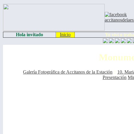
Hola invitado
Inicio
Yo viví o trab
Monumen
Galería Fotográfica de Accitanos de la Estación
::
10. Mar
Presentación
Min