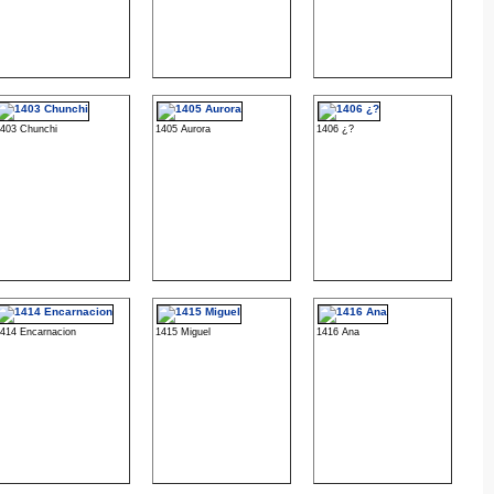
403 Chunchi
1405 Aurora
1406 ¿?
414 Encarnacion
1415 Miguel
1416 Ana