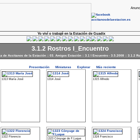
Anunc
Yo viví o trabajé en la Estación de Guadix
3.1.2 Rostros I_Encuentro
ca de Accitanos de la Estación
::
03. Amigos Estación
::
3.1 I Encuentro - 3.5.2008
::
3.1.2 R
Presentación
Miniaturas
Explorar
Más reciente
1313 María José
1314 José
1315 Alfredo
1322 Florencio
1324 Francisco
1
1323 Cónyuge de F.Luque