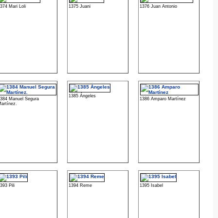
374 Mari Loli
1375 Juani
1376 Juan Antonio
1385 Ángeles
384 Manuel Segura
1386 Amparo Martínez
artínez.
393 Pili
1394 Reme
1395 Isabel