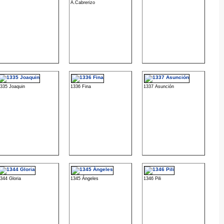
A.Cabrerizo
335 Joaquin
1336 Fina
1337 Asunción
344 Gloria
1345 Ángeles
1346 Pili