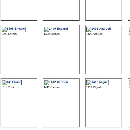
1399 Encarni
1400 Encarni
1401 Ana Loli
1
1411 Rusé
1412 Carmen
1413 Miguel
1