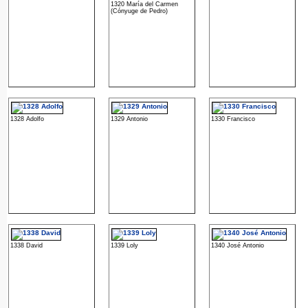
1320 María del Carmen
(Cónyuge de Pedro)
1328 Adolfo
1329 Antonio
1330 Francisco
1338 David
1339 Loly
1340 José Antonio