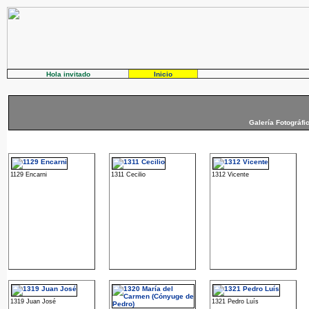
Hola invitado
Inicio
Galería Fotográfi
1129 Encarni
1311 Cecilio
1312 Vicente
1319 Juan José
1321 Pedro Luís