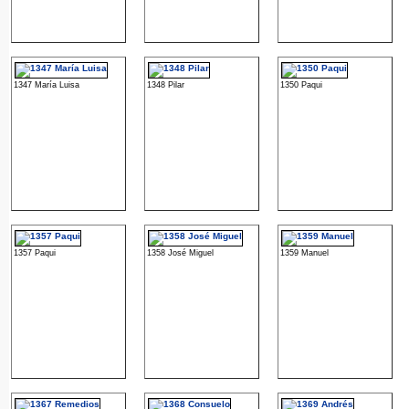
1347 María Luisa
1348 Pilar
1350 Paqui
1357 Paqui
1358 José Miguel
1359 Manuel