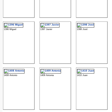
1396 Miguel
1397 Javier
1398 José
1408 Antonio
1409 Antonia
1410 Juan