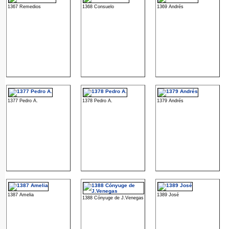
1367 Remedios
1368 Consuelo
1369 Andrés
1377 Pedro A.
1378 Pedro A.
1379 Andrés
1387 Amelia
1389 José
1388 Cónyuge de J.Venegas