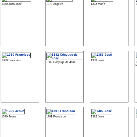
1370 Juan José
1372 Ángeles
1373 María
1
1380 Francisco
1383 José
1382 Cónyuge de José
1
M
1390 Jesús
1391 Francisco
1392 José
1