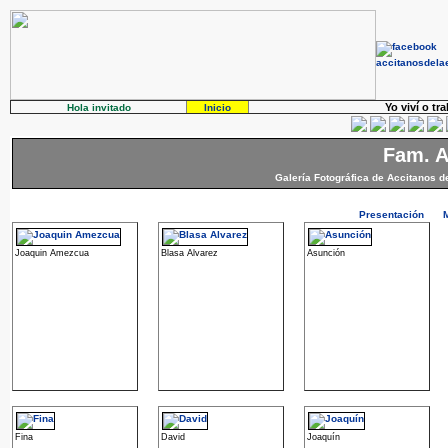
Yo viví o tr
Hola invitado
Inicio
Fam. A
Galería Fotográfica de Accitanos d
Presentación
Joaquin Amezcua
Blasa Alvarez
Asunción
Fina
David
Joaquín