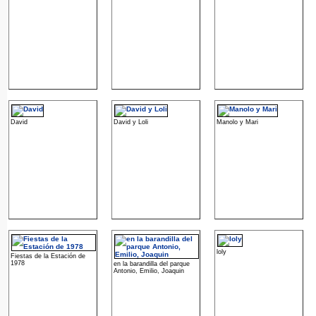
David
David y Loli
Manolo y Mari
loly
Fiestas de la Estación de
1978
en la barandilla del parque
Antonio, Emilio, Joaquin