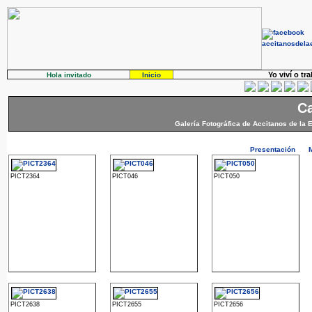
Yo viví o tr
Hola invitado
Inicio
Ca
Galería Fotográfica de Accitanos de la 
Presentación
PICT2364
PICT046
PICT050
PICT2638
PICT2655
PICT2656