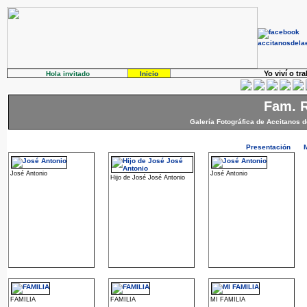
Yo viví o tr
Hola invitado
Inicio
Fam. 
Galería Fotográfica de Accitanos d
Presentación
José Antonio
José Antonio
Hijo de José José Antonio
FAMILIA
FAMILIA
MI FAMILIA