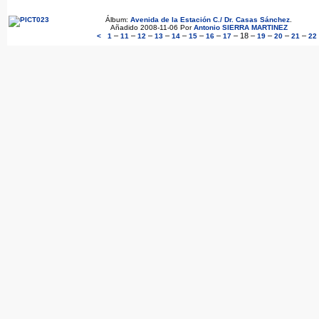
Álbum:
Avenida de la Estación C./ Dr. Casas Sánchez
.
Añadido 2008-11-06 Por
Antonio SIERRA MARTINEZ
–
–
–
–
–
–
–
–
18
–
–
–
–
<
1
11
12
13
14
15
16
17
19
20
21
22