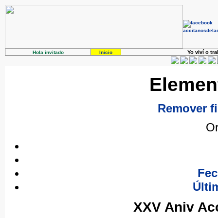
Yo viví o tr
Hola invitado
Inicio
Elemen
Remover fi
Or
Fec
Últi
XXV Aniv Acc