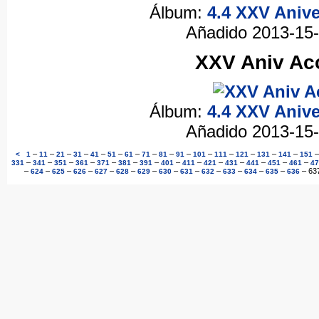
Álbum:
4.4 XXV Anive
Añadido 2013-15
XXV Aniv Acc
Álbum:
4.4 XXV Anive
Añadido 2013-15
–
–
–
–
–
–
–
–
–
–
–
–
–
–
–
<
1
11
21
31
41
51
61
71
81
91
101
111
121
131
141
151
–
–
–
–
–
–
–
–
–
–
–
–
–
–
331
341
351
361
371
381
391
401
411
421
431
441
451
461
47
–
–
–
–
–
–
–
–
–
–
–
–
–
–
63
624
625
626
627
628
629
630
631
632
633
634
635
636