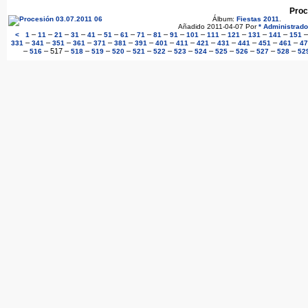
Proc
Álbum:
Fiestas 2011
.
Añadido 2011-04-07 Por
* Administrado
–
–
–
–
–
–
–
–
–
–
–
–
–
–
–
<
1
11
21
31
41
51
61
71
81
91
101
111
121
131
141
151
–
–
–
–
–
–
–
–
–
–
–
–
–
–
331
341
351
361
371
381
391
401
411
421
431
441
451
461
47
–
–
517
–
–
–
–
–
–
–
–
–
–
–
–
516
518
519
520
521
522
523
524
525
526
527
528
52