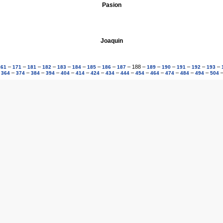
Pasion
Joaquin
–
–
–
–
–
–
–
–
–
188
–
–
–
–
–
–
161
171
181
182
183
184
185
186
187
189
190
191
192
193
–
–
–
–
–
–
–
–
–
–
–
–
–
–
–
364
374
384
394
404
414
424
434
444
454
464
474
484
494
504