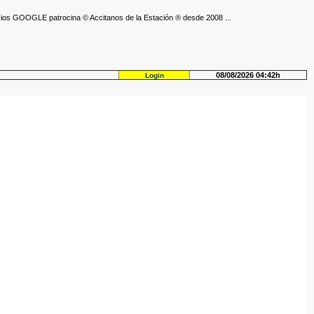
ios GOOGLE patrocina © Accitanos de la Estación ® desde 2008 ...
08/08/2026 04:42h
Login