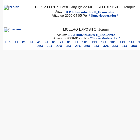
LOPEZ LOPEZ, Patsi Conyuge de MOLERO EXPOSITO, Joaquin
Álbum:
3.2.3 Individuales II_Encuentro
.
Añadido 2009-04-05 Por
* SuperModerador *
MOLERO EXPOSITO, Joaquin
Álbum:
3.2.3 Individuales II_Encuentro
.
Añadido 2009-04-05 Por
* SuperModerador *
–
–
–
–
–
–
–
–
–
–
–
–
–
–
–
–
<
1
11
21
31
41
51
61
71
81
91
101
111
121
131
141
151
–
–
–
–
–
–
–
–
–
–
–
254
264
274
284
294
304
314
324
334
344
354