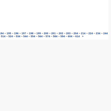
–
–
–
–
–
–
–
–
–
–
–
–
–
–
194
195
196
197
198
199
200
201
202
203
204
214
224
234
244
–
–
–
–
–
–
–
–
–
–
–
514
524
534
544
554
564
574
584
594
604
614
>