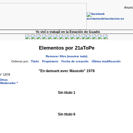
Anunc
Yo viví o trabajé en la Estación de Guadix
Elementos por 21aToPe
Remover filtro (mostrar todo)
Ordenar por:
Título
Propietario
Fecha de creación
Última modificación
"En dansant avec Mausolo" 1978
o" 1978
Otras
.
rModerador *
Sin titulo 1
Sin titulo 6