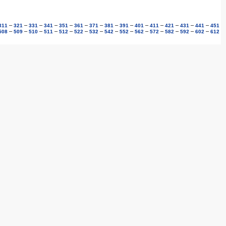
–
–
–
–
–
–
–
–
–
–
–
–
–
–
311
321
331
341
351
361
371
381
391
401
411
421
431
441
451
–
–
–
–
–
–
–
–
–
–
–
–
–
–
508
509
510
511
512
522
532
542
552
562
572
582
592
602
612