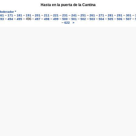
Hasta en la puerta de la Cantina
oderador *
–
–
–
–
–
–
–
–
–
–
–
–
–
–
–
161
171
181
191
201
211
221
231
241
251
261
271
281
291
301
–
–
–
496
–
–
–
–
–
–
–
–
–
–
–
–
493
494
495
497
498
499
500
501
502
503
504
505
506
507
–
622
>