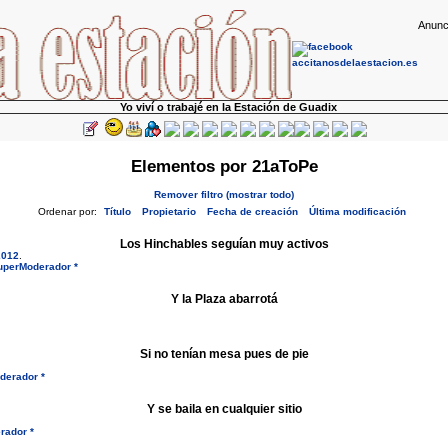
Anunc
Yo viví o trabajé en la Estación de Guadix
Elementos por 21aToPe
Remover filtro (mostrar todo)
Ordenar por:
Título
Propietario
Fecha de creación
Última modificación
Los Hinchables seguían muy activos
2012
.
uperModerador *
Y la Plaza abarrotá
Si no tenían mesa pues de pie
derador *
Y se baila en cualquier sitio
rador *