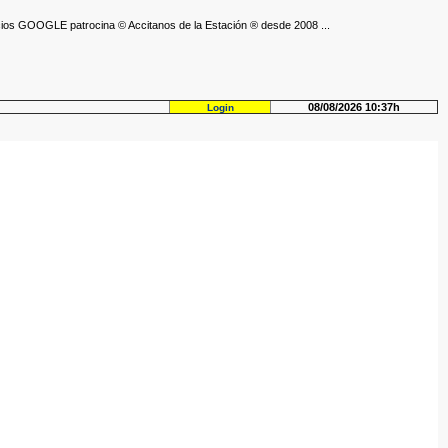
ios GOOGLE patrocina © Accitanos de la Estación ® desde 2008 ...
08/08/2026 10:37h
Login