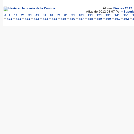
Álbum:
Fiestas 2012
.
Añadido 2012-08-07 Por
* SuperM
–
–
–
–
–
–
–
–
–
–
–
–
–
–
–
–
<
1
11
21
31
41
51
61
71
81
91
101
111
121
131
141
151
–
–
–
–
–
–
–
–
–
–
–
–
–
–
–
461
471
481
482
483
484
485
486
487
488
489
490
491
492