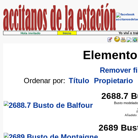
Yo viví o tr
Hola invitado
Inicio
Elemento
Remover fi
Ordenar por:
Título
Propietario
2688.7 B
Busto modelado 
P
Añadido 
2689 Bus