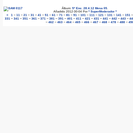
Álbum:
5º Enc. 28.4.12 Mesa 05
.
Añadido 2012-30-04 Por
* SuperModerador *
–
–
–
–
–
–
–
–
–
–
–
–
–
–
–
<
1
11
21
31
41
51
61
71
81
91
101
111
121
131
141
151
–
–
–
–
–
–
–
–
–
–
–
–
–
–
331
341
351
361
371
381
391
401
411
421
431
441
442
443
44
–
–
–
–
–
–
–
–
–
–
462
463
464
465
466
467
468
478
488
49