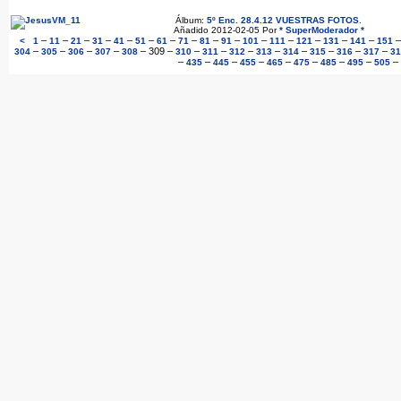
Álbum:
5º Enc. 28.4.12 VUESTRAS FOTOS
.
Añadido 2012-02-05 Por
* SuperModerador *
–
–
–
–
–
–
–
–
–
–
–
–
–
–
–
<
1
11
21
31
41
51
61
71
81
91
101
111
121
131
141
151
–
–
–
–
–
309
–
–
–
–
–
–
–
–
–
304
305
306
307
308
310
311
312
313
314
315
316
317
31
–
–
–
–
–
–
–
–
–
435
445
455
465
475
485
495
505