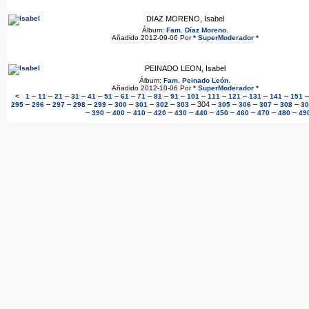
DIAZ MORENO, Isabel
Álbum:
Fam. Díaz Moreno
.
Añadido 2012-09-06 Por
* SuperModerador *
PEINADO LEON, Isabel
Álbum:
Fam. Peinado León
.
Añadido 2012-10-06 Por
* SuperModerador *
–
–
–
–
–
–
–
–
–
–
–
–
–
–
–
<
1
11
21
31
41
51
61
71
81
91
101
111
121
131
141
151
–
–
–
–
–
–
–
–
–
304
–
–
–
–
–
295
296
297
298
299
300
301
302
303
305
306
307
308
30
–
–
–
–
–
–
–
–
–
–
–
390
400
410
420
430
440
450
460
470
480
49