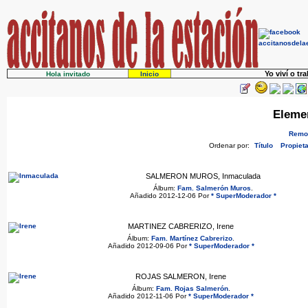
Yo viví o tr
Hola invitado
Inicio
Eleme
Remov
Ordenar por:
Título
Propieta
SALMERON MUROS, Inmaculada
Álbum:
Fam. Salmerón Muros
.
Añadido 2012-12-06 Por
* SuperModerador *
MARTINEZ CABRERIZO, Irene
Álbum:
Fam. Martínez Cabrerizo
.
Añadido 2012-09-06 Por
* SuperModerador *
ROJAS SALMERON, Irene
Álbum:
Fam. Rojas Salmerón
.
Añadido 2012-11-06 Por
* SuperModerador *