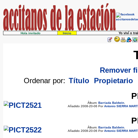
Yo viví o tr
Hola invitado
Inicio
Remover fi
Ordenar por:
Título
Propietario
P
Álbum:
Barriada Baldwin
.
Añadido 2008-20-06 Por
Antonio SIERRA MART
P
Álbum:
Barriada Baldwin
.
Añadido 2008-20-06 Por
Antonio SIERRA MART