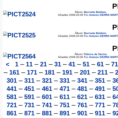
P
Álbum:
Barriada Baldwin
.
Añadido 2008-20-06 Por
Antonio SIERRA MART
P
Álbum:
Barriada Baldwin
.
Añadido 2008-20-06 Por
Antonio SIERRA MART
P
Álbum:
Fábrica de Harina
.
Añadido 2008-20-06 Por
Antonio SIERRA MART
–
–
–
–
–
–
–
<
1
11
21
31
41
51
61
71
–
–
–
–
–
–
–
161
171
181
191
201
211
–
–
–
–
–
–
301
311
321
331
341
351
3
–
–
–
–
–
–
441
451
461
471
481
491
5
–
–
–
–
–
–
581
591
601
611
621
631
6
–
–
–
–
–
–
721
731
741
751
761
771
7
–
–
–
–
–
–
861
871
881
891
901
911
9