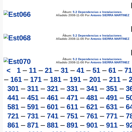
Álbum:
5.2 Dependencias e Instalaciones
.
Añadido 2008-11-06 Por
Antonio SIERRA MARTINEZ
Álbum:
5.2 Dependencias e Instalaciones
.
Añadido 2008-11-06 Por
Antonio SIERRA MARTINEZ
Álbum:
5.2 Dependencias e Instalaciones
.
Añadido 2008-11-06 Por
Antonio SIERRA MARTINEZ
–
–
–
–
–
–
–
<
1
11
21
31
41
51
61
71
–
–
–
–
–
–
–
161
171
181
191
201
211
–
–
–
–
–
–
301
311
321
331
341
351
3
–
–
–
–
–
–
441
451
461
471
481
491
5
–
–
–
–
–
–
581
591
601
611
621
631
6
–
–
–
–
–
–
721
731
741
751
761
771
7
–
–
–
–
–
–
861
871
881
891
901
911
9