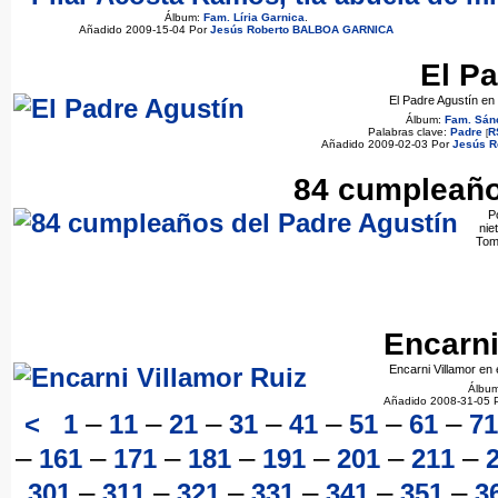
Álbum:
Fam. Líria Garnica
.
Añadido 2009-15-04 Por
Jesús Roberto BALBOA GARNICA
El Pa
El Padre Agustín en 
Álbum:
Fam. Sán
Palabras clave:
Padre
R
[
Añadido 2009-02-03 Por
Jesús R
84 cumpleaño
P
nie
Toma
Encarni
Encarni Villamor en
Álbu
Añadido 2008-31-05 
–
–
–
–
–
–
–
<
1
11
21
31
41
51
61
71
–
–
–
–
–
–
–
161
171
181
191
201
211
–
–
–
–
–
–
301
311
321
331
341
351
3