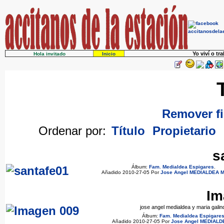
Yo viví o tr
Hola invitado
Inicio
Remover fi
Ordenar por:
Título
Propietario
s
Álbum:
Fam. Medialdea Espigares
.
Añadido 2010-27-05 Por
Jose Angel MEDIALDEA 
Im
jose angel medialdea y maria galin
Álbum:
Fam. Medialdea Espigare
Añadido 2010-27-05 Por
Jose Angel MEDIALD