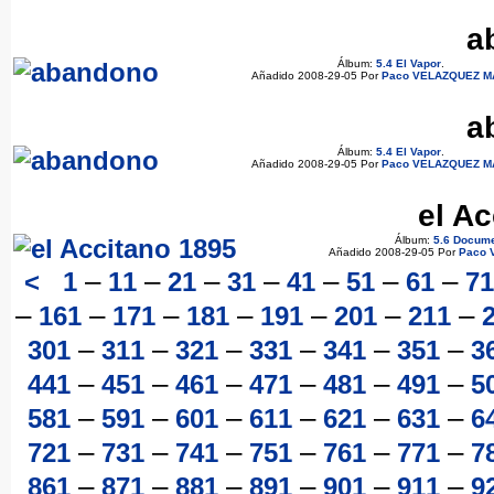
a
Álbum:
5.4 El Vapor
.
Añadido 2008-29-05 Por
Paco VELAZQUEZ 
a
Álbum:
5.4 El Vapor
.
Añadido 2008-29-05 Por
Paco VELAZQUEZ 
el A
Álbum:
5.6 Docum
Añadido 2008-29-05 Por
Paco 
–
–
–
–
–
–
–
<
1
11
21
31
41
51
61
71
–
–
–
–
–
–
–
161
171
181
191
201
211
–
–
–
–
–
–
301
311
321
331
341
351
3
–
–
–
–
–
–
441
451
461
471
481
491
5
–
–
–
–
–
–
581
591
601
611
621
631
6
–
–
–
–
–
–
721
731
741
751
761
771
7
–
–
–
–
–
–
861
871
881
891
901
911
9